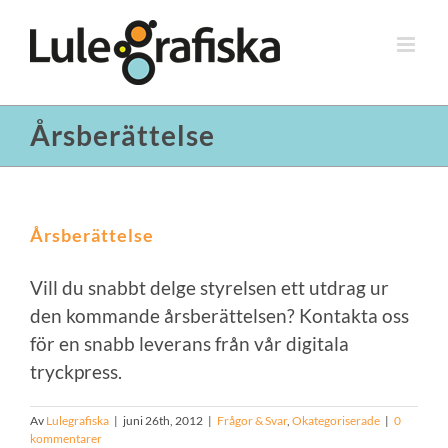
Fortsätt
till
innehållet
Årsberättelse
Årsberättelse
Vill du snabbt delge styrelsen ett utdrag ur
den kommande årsberättelsen? Kontakta oss
för en snabb leverans från vår digitala
tryckpress.
Av
Lulegrafiska
|
juni 26th, 2012
|
Frågor & Svar
,
Okategoriserade
|
0
kommentarer