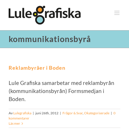
Fortsätt
till
innehållet
kommunikationsbyrå
Reklambyråer i Boden
Lule Grafiska samarbetar med reklambyrån
(kommunikationsbyrån) Formsmedjan i
Boden.
Av
Lulegrafiska
|
juni 26th, 2012
|
Frågor & Svar
,
Okategoriserade
|
0
kommentarer
Läs mer