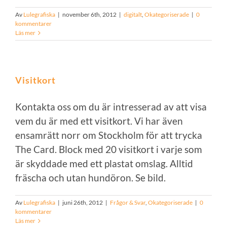
Av
Lulegrafiska
|
november 6th, 2012
|
digitalt
,
Okategoriserade
|
0
kommentarer
Läs mer
Visitkort
Kontakta oss om du är intresserad av att visa
vem du är med ett visitkort. Vi har även
ensamrätt norr om Stockholm för att trycka
The Card. Block med 20 visitkort i varje som
är skyddade med ett plastat omslag. Alltid
fräscha och utan hundöron. Se bild.
Av
Lulegrafiska
|
juni 26th, 2012
|
Frågor & Svar
,
Okategoriserade
|
0
kommentarer
Läs mer