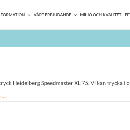
INFORMATION
VÅRT ERBJUDANDE
MILJÖ OCH KVALITET
EF
yck Heidelberg Speedmaster XL 75. Vi kan trycka i offset
tarer