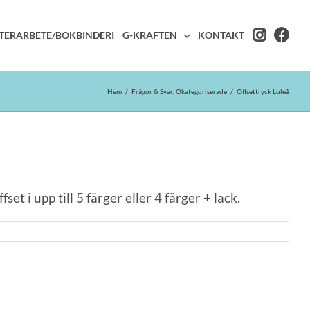
TERARBETE/BOKBINDERI
G-KRAFTEN
KONTAKT
Hem
/
Frågor & Svar
,
Okategoriserade
/
Offsettryck Luleå
 i upp till 5 färger eller 4 färger + lack.