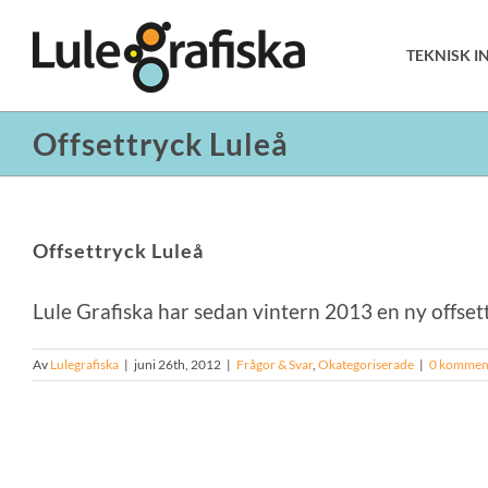
Fortsätt
till
TEKNISK 
innehållet
Offsettryck Luleå
Offsettryck Luleå
Lule Grafiska har sedan vintern 2013 en ny offsettr
Av
Lulegrafiska
|
juni 26th, 2012
|
Frågor & Svar
,
Okategoriserade
|
0 kommen