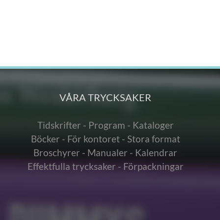
VÅRA TRYCKSAKER
Tidskrifter - Program - Kataloger
Böcker - För kontoret - Stora format
Broschyrer - Manualer - Kalendrar
Effektfulla trycksaker - Förpackningar