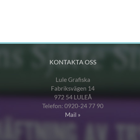
KONTAKTA OSS
Lule Grafiska
Fabriksvägen 14
972 54 LULEÅ
Telefon: 0920-24 77 90
Mail »