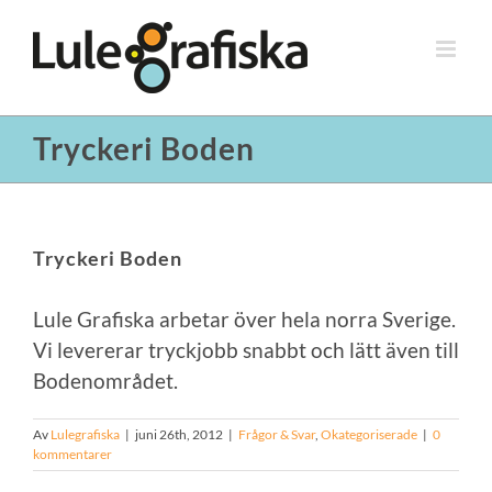
Fortsätt
till
innehållet
Tryckeri Boden
Tryckeri Boden
Lule Grafiska arbetar över hela norra Sverige.
Vi levererar tryckjobb snabbt och lätt även till
Bodenområdet.
Av
Lulegrafiska
|
juni 26th, 2012
|
Frågor & Svar
,
Okategoriserade
|
0
kommentarer