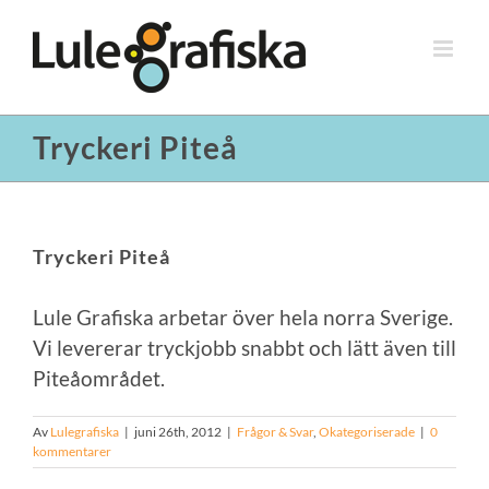
Fortsätt
till
innehållet
Tryckeri Piteå
Tryckeri Piteå
Lule Grafiska arbetar över hela norra Sverige.
Vi levererar tryckjobb snabbt och lätt även till
Piteåområdet.
Av
Lulegrafiska
|
juni 26th, 2012
|
Frågor & Svar
,
Okategoriserade
|
0
kommentarer