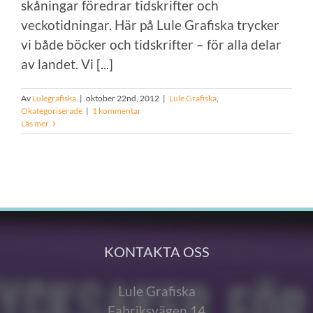
skåningar föredrar tidskrifter och
veckotidningar. Här på Lule Grafiska trycker
vi både böcker och tidskrifter – för alla delar
av landet. Vi [...]
Av
Lulegrafiska
|
oktober 22nd, 2012
|
Lule Grafiska
,
Okategoriserade
|
1 kommentar
Läs mer
KONTAKTA OSS
Lule Grafiska
Fabriksvägen 14