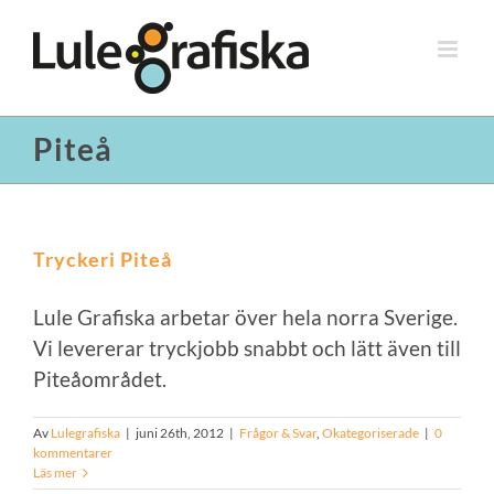
Fortsätt
till
innehållet
Piteå
Tryckeri Piteå
Lule Grafiska arbetar över hela norra Sverige.
Vi levererar tryckjobb snabbt och lätt även till
Piteåområdet.
Av
Lulegrafiska
|
juni 26th, 2012
|
Frågor & Svar
,
Okategoriserade
|
0
kommentarer
Läs mer