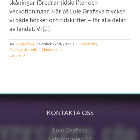
skåningar föredrar tidskrifter och
veckotidningar. Här på Lule Grafiska trycker
vi både böcker och tidskrifter – för alla delar
av landet. Vi [...]
Av
Lulegrafiska
|
oktober 22nd, 2012
|
Lule Grafiska
,
Okategoriserade
|
1 kommentar
Läs mer
KONTAKTA OSS
Lule Grafiska
Fabriksvägen 14